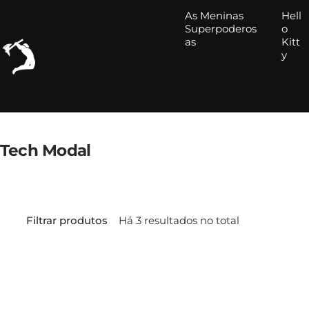
Pular
As Meninas
Hell
para
Superpoderos
o
as
Kitt
o
y
conteúdo
Tech Modal
Filtrar produtos
Há 3 resultados no total