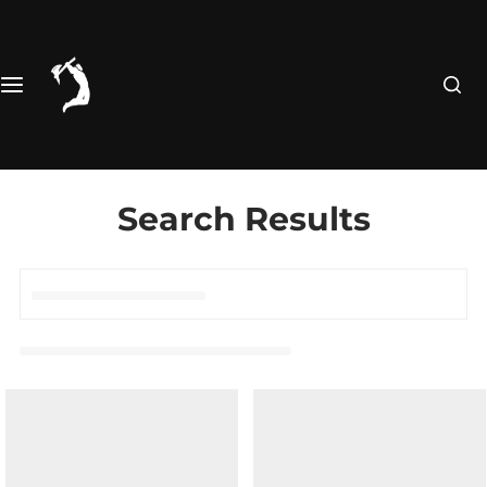
Pular
para
o
conteúdo
Search Results