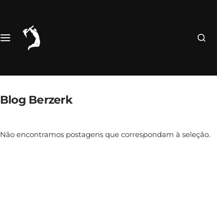
Pular
para
o
conteúdo
Blog Berzerk
Não encontramos postagens que correspondam à seleção.